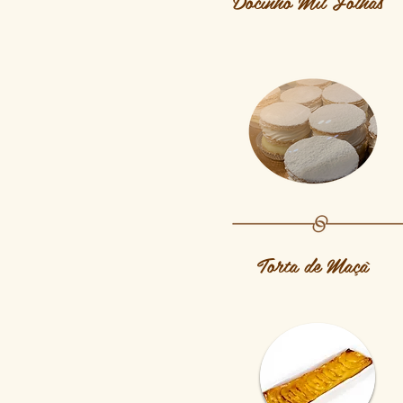
Docinho Mil Folhas
Torta de Maçã