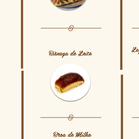
La
Bisnaga de Leite
Broa de Milho