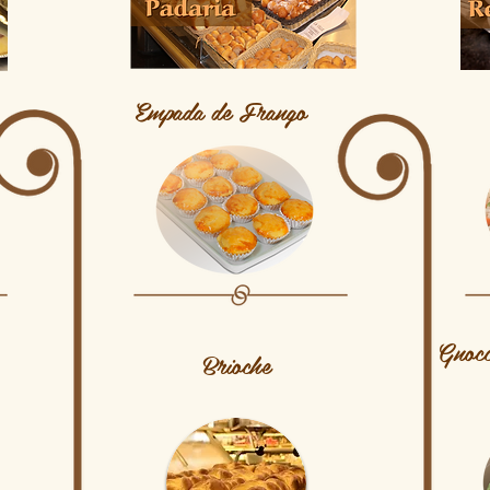
Empada de Frango
Gnocc
Brioche