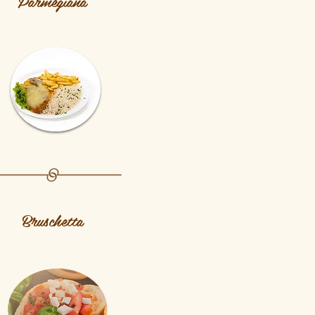
Parmegiana
Bruschetta