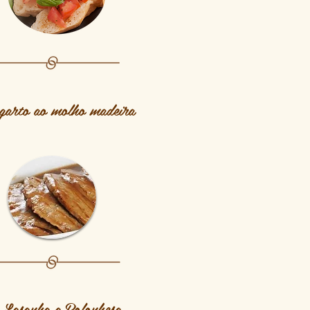
garto ao molho madeira
Lasanha a Bolonhesa