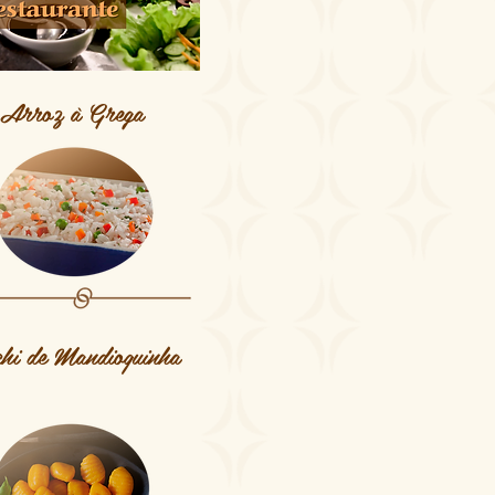
Arroz à Grega
hi de Mandioquinha